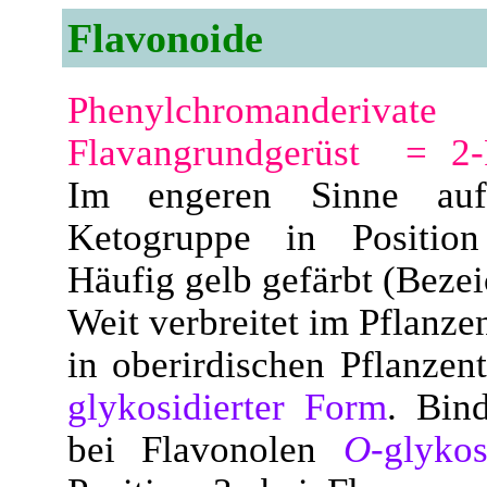
Flavonoide
Phenylchromanderivate
m
Flavangrundgerüst = 2-
Im engeren Sinne auf
Ketogruppe in Position
Häufig gelb gefärbt (Beze
Weit verbreitet im Pflanze
in oberirdischen Pflanzen
glykosidierter Form
. Bin
bei Flavonolen
O
-glykos